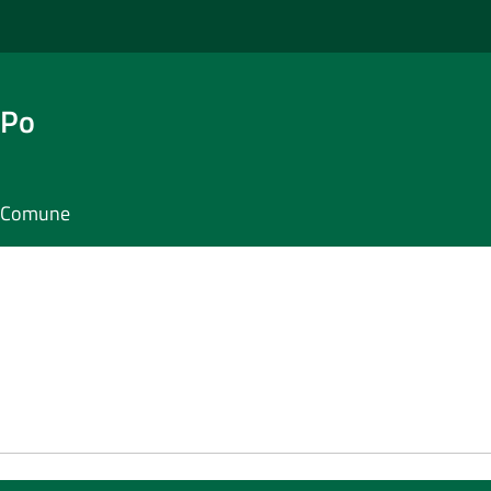
 Po
il Comune
e