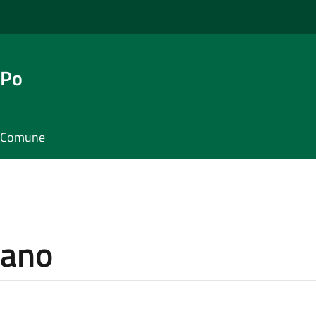
 Po
il Comune
sano