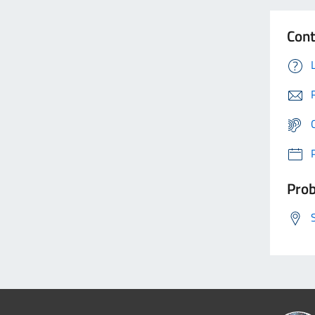
Cont
Prob